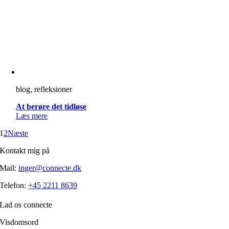
blog, refleksioner
At berøre det tidløse
Læs mere
1
2
Næste
Kontakt mig på
Mail:
inger@connecte.dk
Telefon:
+45 2211 8639
Lad os connecte
Visdomsord