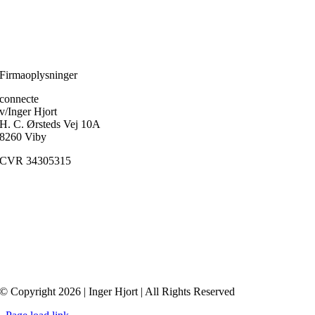
Filosofien er den disciplin, der frem for alle andre handler om, hvordan
et menneske skærper klarheden i forholdet til sig selv.
Ole Fogh Kirkeby
Firmaoplysninger
connecte
v/Inger Hjort
H. C. Ørsteds Vej 10A
8260 Viby
CVR 34305315
Medlem af
FaDP
(Foreningen af Danske Psykoterapeuter)
© Copyright 2026 | Inger Hjort | All Rights Reserved