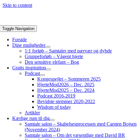
Skip to content
Toggle Navigation
Forside
Dine muligheder
1:1 forløb – Samtaler med nærvær og dybde
Gruppeforløb – Vågent hjerte
Den sensitive elefant – Bog
Gratis inspiration
Podcast
Kongespejlet – Sommeren 2025
HjerteMod2026 – Dec. 2025
HjerteMod2025 – Dec. 2024
Podcast 2016-2019
Bevidste stemmer 2020-2022
Wisdom of today
Artikler
Kærlige rum til dig
Samtale salon – Skabelsesprocessen med Carsten Bojsen
(November 2024)
Samtale salon – Om det væsentlige med David BR