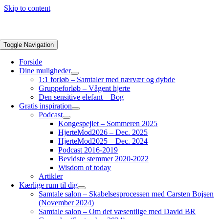
Skip to content
Toggle Navigation
Forside
Dine muligheder
1:1 forløb – Samtaler med nærvær og dybde
Gruppeforløb – Vågent hjerte
Den sensitive elefant – Bog
Gratis inspiration
Podcast
Kongespejlet – Sommeren 2025
HjerteMod2026 – Dec. 2025
HjerteMod2025 – Dec. 2024
Podcast 2016-2019
Bevidste stemmer 2020-2022
Wisdom of today
Artikler
Kærlige rum til dig
Samtale salon – Skabelsesprocessen med Carsten Bojsen
(November 2024)
Samtale salon – Om det væsentlige med David BR