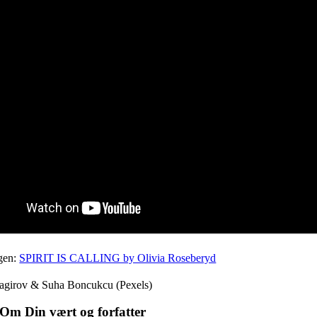
ngen:
SPIRIT IS CALLING by Olivia Roseberyd
bagirov & Suha Boncukcu (Pexels)
Om Din vært og forfatter