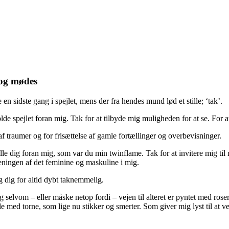
og mødes
en sidste gang i spejlet, mens der fra hendes mund lød et stille; ‘tak’.
olde spejlet foran mig. Tak for at tilbyde mig muligheden for at se. For 
af traumer og for frisættelse af gamle fortællinger og overbevisninger.
ille dig foran mig, som var du min twinflame. Tak for at invitere mig til 
eningen af det feminine og maskuline i mig.
eg dig for altid dybt taknemmelig.
selvom – eller måske netop fordi – vejen til alteret er pyntet med ros
le med torne, som lige nu stikker og smerter. Som giver mig lyst til at v