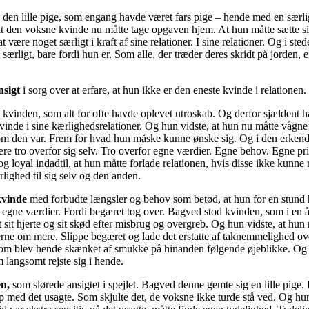
den lille pige, som engang havde været fars pige – hende med en særli
at den voksne kvinde nu måtte tage opgaven hjem. At hun måtte sætte sig
t være noget særligt i kraft af sine relationer. I sine relationer. Og i sted
 særligt, bare fordi hun er. Som alle, der træder deres skridt på jorden, 
nsigt
i sorg over at erfare, at hun ikke er den eneste kvinde i relationen.
kvinden, som alt for ofte havde oplevet utroskab. Og derfor sjældent 
vinde i sine kærlighedsrelationer. Og hun vidste, at hun nu måtte vågne
om den var. Frem for hvad hun måske kunne ønske sig. Og i den erkend
re tro overfor sig selv. Tro overfor egne værdier. Egne behov. Egne pr
 og loyal indadtil, at hun måtte forlade relationen, hvis disse ikke kunne
rlighed til sig selv og den anden.
kvinde
med forbudte længsler og behov som betød, at hun for en stund 
ra egne værdier. Fordi begæret tog over. Bagved stod kvinden, som i en
 sit hjerte og sit skød efter misbrug og overgreb. Og hun vidste, at hun 
rne om mere. Slippe begæret og lade det erstatte af taknemmelighed ov
 som blev hende skænket af smukke på hinanden følgende øjeblikke. Og
 langsomt rejste sig i hende.
en,
som slørede ansigtet i spejlet. Bagved denne gemte sig en lille pige
p med det usagte. Som skjulte det, de voksne ikke turde stå ved. Og hun