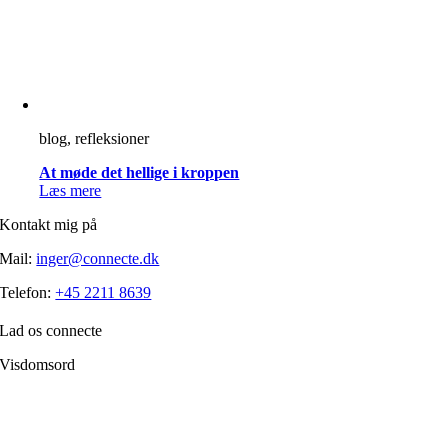
blog, refleksioner
At møde det hellige i kroppen
Læs mere
Kontakt mig på
Mail:
inger@connecte.dk
Telefon:
+45 2211 8639
Lad os connecte
Visdomsord
Filosofien er den disciplin, der frem for alle andre handler om, hvordan
et menneske skærper klarheden i forholdet til sig selv.