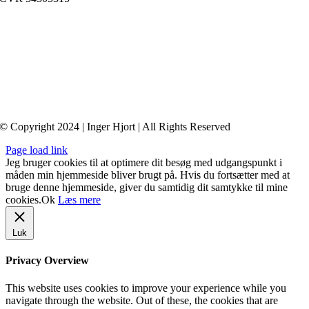
Medlem af
FaDP
(Foreningen af Danske Psykoterapeuter)
© Copyright 2024 | Inger Hjort | All Rights Reserved
Page load link
Jeg bruger cookies til at optimere dit besøg med udgangspunkt i
måden min hjemmeside bliver brugt på. Hvis du fortsætter med at
bruge denne hjemmeside, giver du samtidig dit samtykke til mine
cookies.
Ok
Læs mere
Luk
Privacy Overview
This website uses cookies to improve your experience while you
navigate through the website. Out of these, the cookies that are