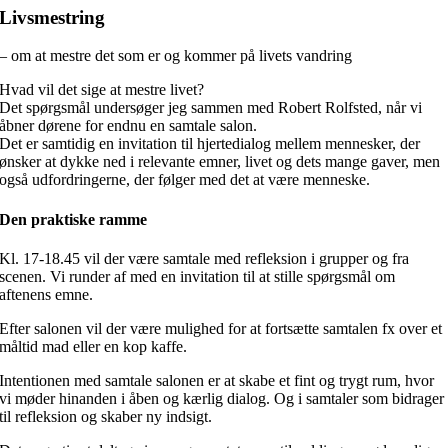
Livsmestring
– om at mestre det som er og kommer på livets vandring
Hvad vil det sige at mestre livet?
Det spørgsmål undersøger jeg sammen med Robert Rolfsted, når vi
åbner dørene for endnu en samtale salon.
Det er samtidig en invitation til hjertedialog mellem mennesker, der
ønsker at dykke ned i relevante emner, livet og dets mange gaver, men
også udfordringerne, der følger med det at være menneske.
Den praktiske ramme
Kl. 17-18.45 vil der være samtale med refleksion i grupper og fra
scenen. Vi runder af med en invitation til at stille spørgsmål om
aftenens emne.
Efter salonen vil der være mulighed for at fortsætte samtalen fx over et
måltid mad eller en kop kaffe.
Intentionen med samtale salonen er at skabe et fint og trygt rum, hvor
vi møder hinanden i åben og kærlig dialog. Og i samtaler som bidrager
til refleksion og skaber ny indsigt.