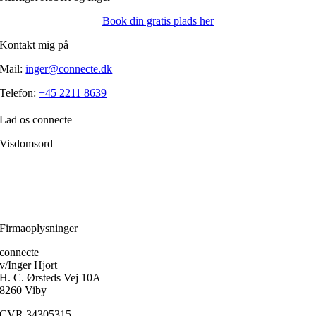
Book din gratis plads her
Kontakt mig på
Mail:
inger@connecte.dk
Telefon:
+45 2211 8639
Lad os connecte
Visdomsord
Filosofien er den disciplin, der frem for alle andre handler om, hvordan
et menneske skærper klarheden i forholdet til sig selv.
Ole Fogh Kirkeby
Firmaoplysninger
connecte
v/Inger Hjort
H. C. Ørsteds Vej 10A
8260 Viby
CVR 34305315