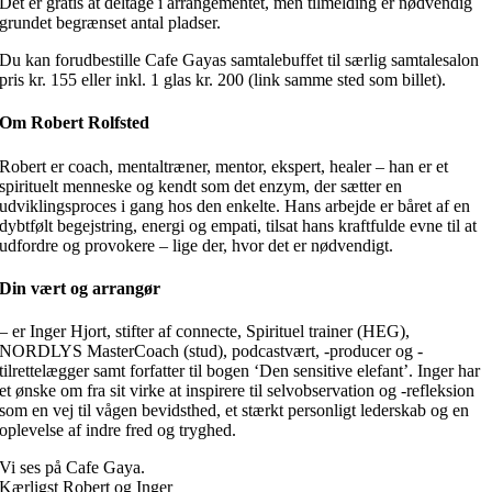
Det er gratis at deltage i arrangementet, men tilmelding er nødvendig
grundet begrænset antal pladser.
Du kan forudbestille Cafe Gayas samtalebuffet til særlig samtalesalon
pris kr. 155 eller inkl. 1 glas kr. 200 (link samme sted som billet).
Om Robert Rolfsted
Robert er coach, mentaltræner, mentor, ekspert, healer – han er et
spirituelt menneske og kendt som det enzym, der sætter en
udviklingsproces i gang hos den enkelte. Hans arbejde er båret af en
dybtfølt begejstring, energi og empati, tilsat hans kraftfulde evne til at
udfordre og provokere – lige der, hvor det er nødvendigt.
Din vært og arrangør
– er Inger Hjort, stifter af connecte, Spirituel trainer (HEG),
NORDLYS MasterCoach (stud), podcastvært, -producer og -
tilrettelægger samt forfatter til bogen ‘Den sensitive elefant’. Inger har
et ønske om fra sit virke at inspirere til selvobservation og -refleksion
som en vej til vågen bevidsthed, et stærkt personligt lederskab og en
oplevelse af indre fred og tryghed.
Vi ses på Cafe Gaya.
Kærligst Robert og Inger