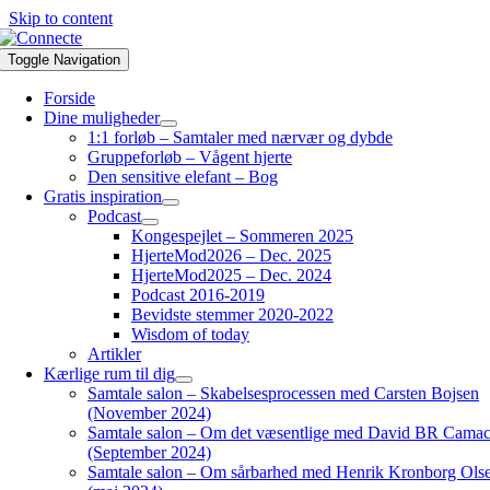
Skip to content
Toggle Navigation
Forside
Dine muligheder
1:1 forløb – Samtaler med nærvær og dybde
Gruppeforløb – Vågent hjerte
Den sensitive elefant – Bog
Gratis inspiration
Podcast
Kongespejlet – Sommeren 2025
HjerteMod2026 – Dec. 2025
HjerteMod2025 – Dec. 2024
Podcast 2016-2019
Bevidste stemmer 2020-2022
Wisdom of today
Artikler
Kærlige rum til dig
Samtale salon – Skabelsesprocessen med Carsten Bojsen
(November 2024)
Samtale salon – Om det væsentlige med David BR Cama
(September 2024)
Samtale salon – Om sårbarhed med Henrik Kronborg Ols