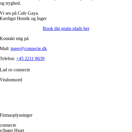
og tryghed.
Vi ses på Cafe Gaya.
Kærligst Henrik og Inger
Book din gratis plads her
Kontakt mig på
Mail:
inger@connecte.dk
Telefon:
+45 2211 8639
Lad os connecte
Visdomsord
Filosofien er den disciplin, der frem for alle andre handler om, hvordan
et menneske skærper klarheden i forholdet til sig selv.
Ole Fogh Kirkeby
Firmaoplysninger
connecte
v/Inger Hjort