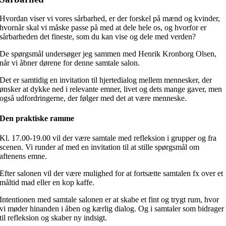
Hvordan viser vi vores sårbarhed, er der forskel på mænd og kvinder,
hvornår skal vi måske passe på med at dele hele os, og hvorfor er
sårbarheden det fineste, som du kan vise og dele med verden?
De spørgsmål undersøger jeg sammen med Henrik Kronborg Olsen,
når vi åbner dørene for denne samtale salon.
Det er samtidig en invitation til hjertedialog mellem mennesker, der
ønsker at dykke ned i relevante emner, livet og dets mange gaver, men
også udfordringerne, der følger med det at være menneske.
Den praktiske ramme
Kl. 17.00-19.00 vil der være samtale med refleksion i grupper og fra
scenen. Vi runder af med en invitation til at stille spørgsmål om
aftenens emne.
Efter salonen vil der være mulighed for at fortsætte samtalen fx over et
måltid mad eller en kop kaffe.
Intentionen med samtale salonen er at skabe et fint og trygt rum, hvor
vi møder hinanden i åben og kærlig dialog. Og i samtaler som bidrager
til refleksion og skaber ny indsigt.