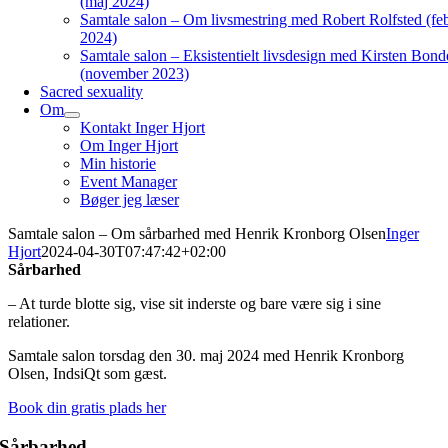
(maj 2024)
Samtale salon – Om livsmestring med Robert Rolfsted (fe
2024)
Samtale salon – Eksistentielt livsdesign med Kirsten Bond
(november 2023)
Sacred sexuality
Om
Kontakt Inger Hjort
Om Inger Hjort
Min historie
Event Manager
Bøger jeg læser
Samtale salon – Om sårbarhed med Henrik Kronborg Olsen
Inger
Hjort
2024-04-30T07:47:42+02:00
Sårbarhed
– At turde blotte sig, vise sit inderste og bare være sig i sine
relationer.
Samtale salon torsdag den 30. maj 2024 med Henrik Kronborg
Olsen, IndsiQt som gæst.
Book din gratis plads her
Sårbarhed