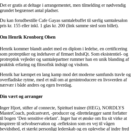
Det er gratis at deltage i arrangementet, men tilmelding er nødvendig
grundet begrænset antal pladser.
Du kan forudbestille Cafe Gayas samtalebuffet til særlig samtalesalon
pris kr. 155 eller inkl. 1 glas kr. 200 (link samme sted som billet).
Om Henrik Kronborg Olsen
Henrik kommer blandt andet med en diplom i ledelse, en certificering
som protreptiker og indehaver af firmaet IndsiQt. Som eksistentiel- og
protreptisk vejleder og samtalepartner rummer han en unik blanding af
praktisk erfaring og filosofisk indsigt og visdom.
Henrik har kæmpet en lang kamp mod det moderne samfunds travle og
overfladiske rytme, med et mål om at genintroducere en livsverden af
nærvær i både andres og egen hverdag.
Din vært og arrangør
Inger Hjort, stifter af connecte, Spirituel trainer (HEG), NORDLYS
MasterCoach, podcastvært, -producer og -tilrettelægger samt forfatter
til bogen ‘Den sensitive elefant’. Inger har et ønske om fra sit virke at
inspirere til selvobservation og -refleksion som en vej til vågen
bevidsthed, et stærkt personligt lederskab og en oplevelse af indre fred