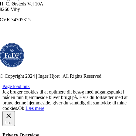
H. C. Ørsteds Vej 10A
8260 Viby
CVR 34305315
Medlem af
FaDP
(Foreningen af Danske Psykoterapeuter)
© Copyright 2024 | Inger Hjort | All Rights Reserved
Page load link
Jeg bruger cookies til at optimere dit besøg med udgangspunkt i
måden min hjemmeside bliver brugt på. Hvis du fortsætter med at
bruge denne hjemmeside, giver du samtidig dit samtykke til mine
cookies.
Ok
Læs mere
Luk
Privacy Overview