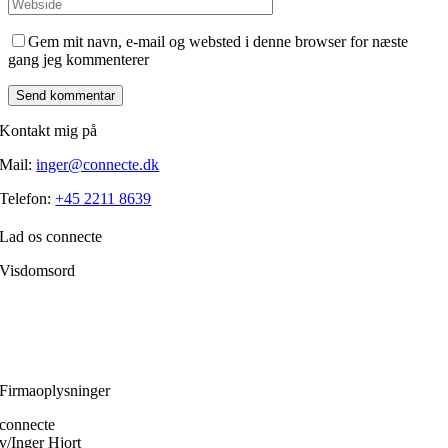
Gem mit navn, e-mail og websted i denne browser for næste
gang jeg kommenterer
Kontakt mig på
Mail:
inger@connecte.dk
Telefon:
+45 2211 8639
Lad os connecte
Visdomsord
Filosofien er den disciplin, der frem for alle andre handler om, hvordan
et menneske skærper klarheden i forholdet til sig selv.
Ole Fogh Kirkeby
Firmaoplysninger
connecte
v/Inger Hjort