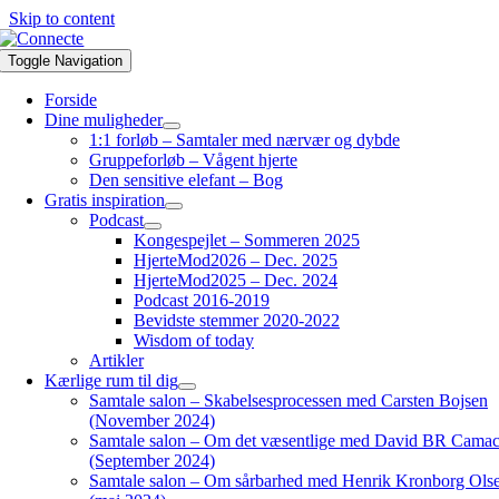
Skip to content
Toggle Navigation
Forside
Dine muligheder
1:1 forløb – Samtaler med nærvær og dybde
Gruppeforløb – Vågent hjerte
Den sensitive elefant – Bog
Gratis inspiration
Podcast
Kongespejlet – Sommeren 2025
HjerteMod2026 – Dec. 2025
HjerteMod2025 – Dec. 2024
Podcast 2016-2019
Bevidste stemmer 2020-2022
Wisdom of today
Artikler
Kærlige rum til dig
Samtale salon – Skabelsesprocessen med Carsten Bojsen
(November 2024)
Samtale salon – Om det væsentlige med David BR Cama
(September 2024)
Samtale salon – Om sårbarhed med Henrik Kronborg Ols