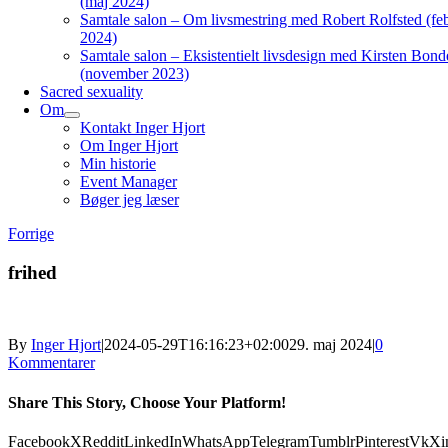
(maj 2024)
Samtale salon – Om livsmestring med Robert Rolfsted (fe
2024)
Samtale salon – Eksistentielt livsdesign med Kirsten Bond
(november 2023)
Sacred sexuality
Om
Kontakt Inger Hjort
Om Inger Hjort
Min historie
Event Manager
Bøger jeg læser
Forrige
frihed
By
Inger Hjort
|
2024-05-29T16:16:23+02:00
29. maj 2024
|
0
Kommentarer
Share This Story, Choose Your Platform!
Facebook
X
Reddit
LinkedIn
WhatsApp
Telegram
Tumblr
Pinterest
Vk
Xi