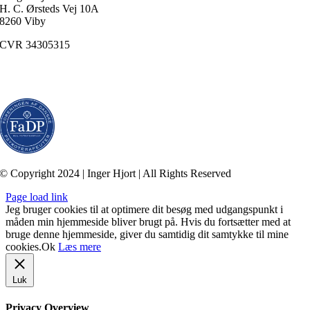
H. C. Ørsteds Vej 10A
8260 Viby
CVR 34305315
Medlem af
FaDP
(Foreningen af Danske Psykoterapeuter)
© Copyright 2024 | Inger Hjort | All Rights Reserved
Page load link
Jeg bruger cookies til at optimere dit besøg med udgangspunkt i
måden min hjemmeside bliver brugt på. Hvis du fortsætter med at
bruge denne hjemmeside, giver du samtidig dit samtykke til mine
cookies.
Ok
Læs mere
Luk
Privacy Overview