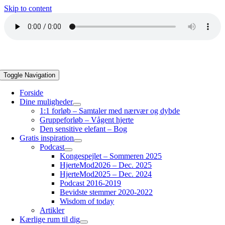
Skip to content
Toggle Navigation
Forside
Dine muligheder
1:1 forløb – Samtaler med nærvær og dybde
Gruppeforløb – Vågent hjerte
Den sensitive elefant – Bog
Gratis inspiration
Podcast
Kongespejlet – Sommeren 2025
HjerteMod2026 – Dec. 2025
HjerteMod2025 – Dec. 2024
Podcast 2016-2019
Bevidste stemmer 2020-2022
Wisdom of today
Artikler
Kærlige rum til dig