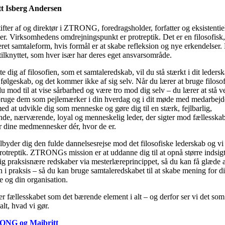
t Isberg Andersen
stifter af og direktør i ZTRONG, foredragsholder, forfatter og eksistentie
er. Virksomhedens omdrejningspunkt er protreptik. Det er en filosofisk, 
eret samtaleform, hvis formål er at skabe refleksion og nye erkendelser.
tilknyttet, som hver især har deres eget ansvarsområde.
e dig af filosofien, som et samtaleredskab, vil du stå stærkt i dit ledersk
 følgeskab, og det kommer ikke af sig selv. Når du lærer at bruge filosof
 du mod til at vise sårbarhed og være tro mod dig selv – du lærer at stå v
bruge dem som pejlemærker i din hverdag og i dit møde med medarbejde
ed at udvikle dig som menneske og gøre dig til en stærk, fejlbarlig,
nde, nærværende, loyal og menneskelig leder, der sigter mod fællesskab
r dine medmennesker dér, hvor de er.
der dig den fulde dannelsesrejse mod det filosofiske lederskab og vi
protreptik. ZTRONGs mission er at uddanne dig til at opnå større indsig
dig praksisnære redskaber via mesterlæreprincippet, så du kan få glæde 
n i praksis – så du kan bruge samtaleredskabet til at skabe mening for d
 og din organisation.
fællesskabet som det bærende element i alt – og derfor ser vi det som
alt, hvad vi gør.
NG og Maibritt