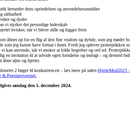
eptik herunder dens oprindelsen og anvendelsesområder
g sårbarhed
rdier og dyder
n vi styrker det personlige lederskab
jertet hvisker, når vi bliver stille og kigger frem
om åbner op for en flig af den fine visdom og dybde, som jeg møder ho
e som jeg kunne have fortsat i timer. Fordi jeg oplever protreptikken 
vi kan anvende, når vi ønsker at folde begreber og ord ud. Protreptikk
dig en invitation til at udvide egen forståelse og indsigt – og dermed bid
t åbne øjne og hjerter.
 doneret 2 bøger til konkurrencen – læs mere på siden
HjerteMod2025 
 & Præmieoversigt.
dgives søndag den 1. december 2024.