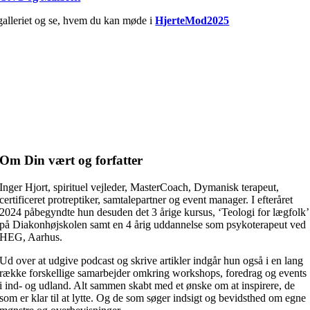
galleriet og se, hvem du kan møde i
HjerteMod2025
Lyt med på iTunes eller Podtail
Maibritt Isberg Andersen
Varighed: 00:47:04
Vært: Inger Hjort
Lyt på
iTunes
&
Podtail
Om Din vært og forfatter
Inger Hjort, spirituel vejleder, MasterCoach, Dymanisk terapeut,
certificeret protreptiker, samtalepartner og event manager. I efteråret
2024 påbegyndte hun desuden det 3 årige kursus, ‘Teologi for lægfolk’
på Diakonhøjskolen samt en 4 årig uddannelse som psykoterapeut ved
HEG, Aarhus.
Ud over at udgive podcast og skrive artikler indgår hun også i en lang
række forskellige samarbejder omkring workshops, foredrag og events
i ind- og udland. Alt sammen skabt med et ønske om at inspirere, de
som er klar til at lytte. Og de som søger indsigt og bevidsthed om egne