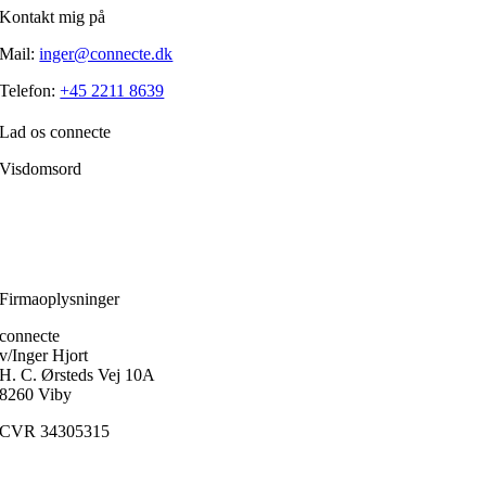
Kontakt mig på
Mail:
inger@connecte.dk
Telefon:
+45 2211 8639
Lad os connecte
Visdomsord
Filosofien er den disciplin, der frem for alle andre handler om, hvordan
et menneske skærper klarheden i forholdet til sig selv.
Ole Fogh Kirkeby
Firmaoplysninger
connecte
v/Inger Hjort
H. C. Ørsteds Vej 10A
8260 Viby
CVR 34305315
Medlem af
FaDP