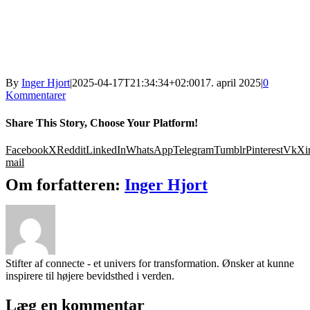
By
Inger Hjort
|
2025-04-17T21:34:34+02:00
17. april 2025
|
0
Kommentarer
Share This Story, Choose Your Platform!
Facebook
X
Reddit
LinkedIn
WhatsApp
Telegram
Tumblr
Pinterest
Vk
Xi
mail
Om forfatteren:
Inger Hjort
Stifter af connecte - et univers for transformation. Ønsker at kunne
inspirere til højere bevidsthed i verden.
Læg en kommentar