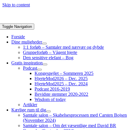
Skip to content
Toggle Navigation
Forside
Dine muligheder
1:1 forløb – Samtaler med nærvær og dybde
Gruppeforløb – Vågent hjerte
Den sensitive elefant – Bog
Gratis inspiration
Podcast
Kongespejlet – Sommeren 2025
HjerteMod2026 – Dec. 2025
HjerteMod2025 – Dec. 2024
Podcast 2016-2019
Bevidste stemmer 2020-2022
Wisdom of today
Artikler
Kærlige rum til dig
Samtale salon – Skabelsesprocessen med Carsten Bojsen
(November 2024)
Samtale salon – Om det væsentlige med David BR