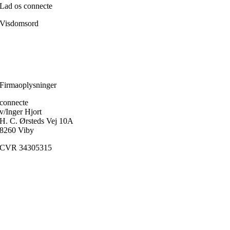
Lad os connecte
Visdomsord
Filosofien er den disciplin, der frem for alle andre handler om, hvordan
et menneske skærper klarheden i forholdet til sig selv.
Ole Fogh Kirkeby
Firmaoplysninger
connecte
v/Inger Hjort
H. C. Ørsteds Vej 10A
8260 Viby
CVR 34305315
Medlem af
FaDP
(Foreningen af Danske Psykoterapeuter)