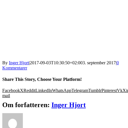
By
Inger Hjort
|
2017-09-03T10:30:50+02:00
3. september 2017
|
0
Kommentarer
Share This Story, Choose Your Platform!
Facebook
X
Reddit
LinkedIn
WhatsApp
Telegram
Tumblr
Pinterest
Vk
Xi
mail
Om forfatteren:
Inger Hjort