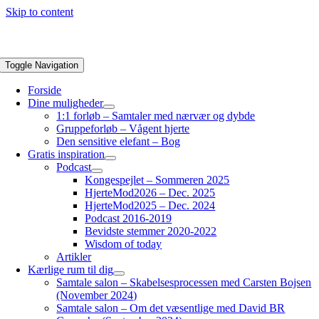
Skip to content
Toggle Navigation
Forside
Dine muligheder
1:1 forløb – Samtaler med nærvær og dybde
Gruppeforløb – Vågent hjerte
Den sensitive elefant – Bog
Gratis inspiration
Podcast
Kongespejlet – Sommeren 2025
HjerteMod2026 – Dec. 2025
HjerteMod2025 – Dec. 2024
Podcast 2016-2019
Bevidste stemmer 2020-2022
Wisdom of today
Artikler
Kærlige rum til dig
Samtale salon – Skabelsesprocessen med Carsten Bojsen
(November 2024)
Samtale salon – Om det væsentlige med David BR