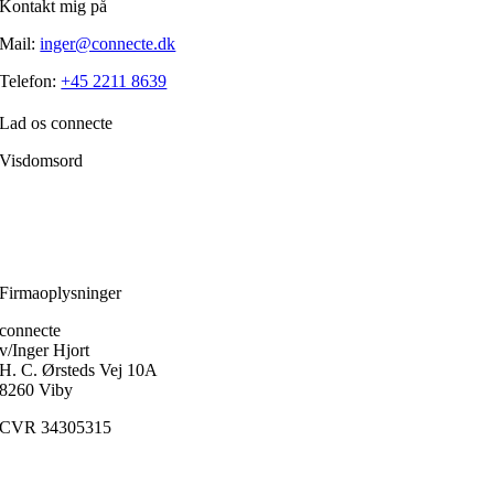
Kontakt mig på
Mail:
inger@connecte.dk
Telefon:
+45 2211 8639
Lad os connecte
Visdomsord
Filosofien er den disciplin, der frem for alle andre handler om, hvordan
et menneske skærper klarheden i forholdet til sig selv.
Ole Fogh Kirkeby
Firmaoplysninger
connecte
v/Inger Hjort
H. C. Ørsteds Vej 10A
8260 Viby
CVR 34305315
Medlem af
FaDP
(Foreningen af Danske Psykoterapeuter)