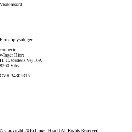
Visdomsord
Filosofien er den disciplin, der frem for alle andre handler om, hvordan
et menneske skærper klarheden i forholdet til sig selv.
Ole Fogh Kirkeby
Firmaoplysninger
connecte
v/Inger Hjort
H. C. Ørsteds Vej 10A
8260 Viby
CVR 34305315
Medlem af
FaDP
(Foreningen af Danske Psykoterapeuter)
© Copyright 2016 | Inger Hjort | All Rights Reserved