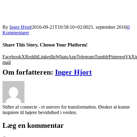
By
Inger Hjort
|
2016-09-21T10:58:10+02:00
21. september 2016
|
0
Kommentarer
Share This Story, Choose Your Platform!
Facebook
X
Reddit
LinkedIn
WhatsApp
Telegram
Tumblr
Pinterest
Vk
Xi
mail
Om forfatteren:
Inger Hjort
Stifter af connecte - et univers for transformation. Ønsker at kunne
inspirere til højere bevidsthed i verden.
Læg en kommentar