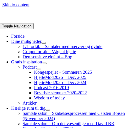
Skip to content
Toggle Navigation
Forside
Dine muligheder
1:1 forløb – Samtaler med nærvær og dybde
Gruppeforløb – Vågent hjerte
Den sensitive elefant – Bog
Gratis inspiration
Podcast
Kongespejlet – Sommeren 2025
HjerteMod2026 – Dec. 2025
HjerteMod2025 – Dec. 2024
Podcast 2016-2019
Bevidste stemmer 2020-2022
Wisdom of today
Artikler
Kærlige rum til dig
Samtale salon – Skabelsesprocessen med Carsten Bojsen
(November 2024)
Samtale salon – Om det væsentlige med David BR