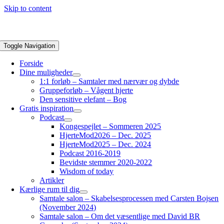
Skip to content
Toggle Navigation
Forside
Dine muligheder
1:1 forløb – Samtaler med nærvær og dybde
Gruppeforløb – Vågent hjerte
Den sensitive elefant – Bog
Gratis inspiration
Podcast
Kongespejlet – Sommeren 2025
HjerteMod2026 – Dec. 2025
HjerteMod2025 – Dec. 2024
Podcast 2016-2019
Bevidste stemmer 2020-2022
Wisdom of today
Artikler
Kærlige rum til dig
Samtale salon – Skabelsesprocessen med Carsten Bojsen
(November 2024)
Samtale salon – Om det væsentlige med David BR