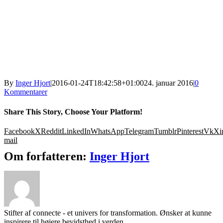
By
Inger Hjort
|
2016-01-24T18:42:58+01:00
24. januar 2016
|
0
Kommentarer
Share This Story, Choose Your Platform!
Facebook
X
Reddit
LinkedIn
WhatsApp
Telegram
Tumblr
Pinterest
Vk
Xi
mail
Om forfatteren:
Inger Hjort
Stifter af connecte - et univers for transformation. Ønsker at kunne
inspirere til højere bevidsthed i verden.