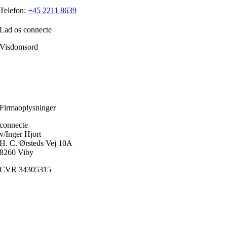
Telefon:
+45 2211 8639
Lad os connecte
Visdomsord
Filosofien er den disciplin, der frem for alle andre handler om, hvordan
et menneske skærper klarheden i forholdet til sig selv.
Ole Fogh Kirkeby
Firmaoplysninger
connecte
v/Inger Hjort
H. C. Ørsteds Vej 10A
8260 Viby
CVR 34305315
Medlem af
FaDP
(Foreningen af Danske Psykoterapeuter)