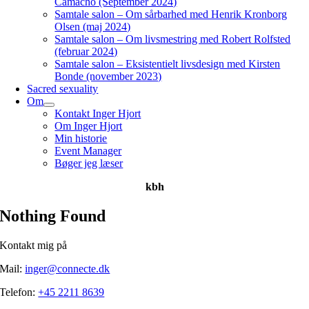
Camacho (September 2024)
Samtale salon – Om sårbarhed med Henrik Kronborg
Olsen (maj 2024)
Samtale salon – Om livsmestring med Robert Rolfsted
(februar 2024)
Samtale salon – Eksistentielt livsdesign med Kirsten
Bonde (november 2023)
Sacred sexuality
Om
Kontakt Inger Hjort
Om Inger Hjort
Min historie
Event Manager
Bøger jeg læser
kbh
Nothing Found
Kontakt mig på
Mail:
inger@connecte.dk
Telefon:
+45 2211 8639