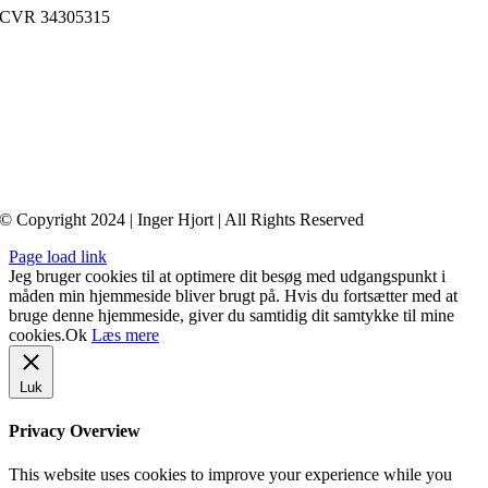
CVR 34305315
Medlem af
FaDP
(Foreningen af Danske Psykoterapeuter)
© Copyright 2024 | Inger Hjort | All Rights Reserved
Page load link
Jeg bruger cookies til at optimere dit besøg med udgangspunkt i
måden min hjemmeside bliver brugt på. Hvis du fortsætter med at
bruge denne hjemmeside, giver du samtidig dit samtykke til mine
cookies.
Ok
Læs mere
Luk
Privacy Overview
This website uses cookies to improve your experience while you