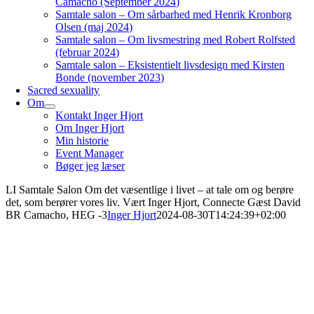
Camacho (September 2024)
Samtale salon – Om sårbarhed med Henrik Kronborg
Olsen (maj 2024)
Samtale salon – Om livsmestring med Robert Rolfsted
(februar 2024)
Samtale salon – Eksistentielt livsdesign med Kirsten
Bonde (november 2023)
Sacred sexuality
Om
Kontakt Inger Hjort
Om Inger Hjort
Min historie
Event Manager
Bøger jeg læser
LI Samtale Salon Om det væsentlige i livet – at tale om og berøre
det, som berører vores liv. Vært Inger Hjort, Connecte Gæst David
BR Camacho, HEG -3
Inger Hjort
2024-08-30T14:24:39+02:00