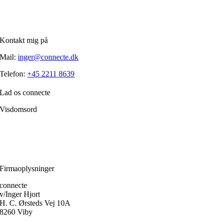
Kontakt mig på
Mail:
inger@connecte.dk
Telefon:
+45 2211 8639
Lad os connecte
Visdomsord
Filosofien er den disciplin, der frem for alle andre handler om, hvordan
et menneske skærper klarheden i forholdet til sig selv.
Ole Fogh Kirkeby
Firmaoplysninger
connecte
v/Inger Hjort
H. C. Ørsteds Vej 10A
8260 Viby