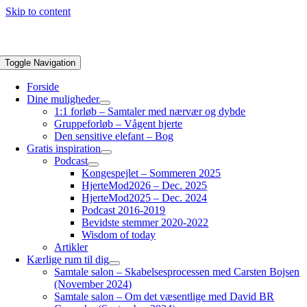
Skip to content
Toggle Navigation
Forside
Dine muligheder
1:1 forløb – Samtaler med nærvær og dybde
Gruppeforløb – Vågent hjerte
Den sensitive elefant – Bog
Gratis inspiration
Podcast
Kongespejlet – Sommeren 2025
HjerteMod2026 – Dec. 2025
HjerteMod2025 – Dec. 2024
Podcast 2016-2019
Bevidste stemmer 2020-2022
Wisdom of today
Artikler
Kærlige rum til dig
Samtale salon – Skabelsesprocessen med Carsten Bojsen
(November 2024)
Samtale salon – Om det væsentlige med David BR