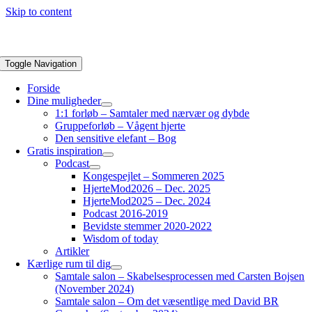
Skip to content
Toggle Navigation
Forside
Dine muligheder
1:1 forløb – Samtaler med nærvær og dybde
Gruppeforløb – Vågent hjerte
Den sensitive elefant – Bog
Gratis inspiration
Podcast
Kongespejlet – Sommeren 2025
HjerteMod2026 – Dec. 2025
HjerteMod2025 – Dec. 2024
Podcast 2016-2019
Bevidste stemmer 2020-2022
Wisdom of today
Artikler
Kærlige rum til dig
Samtale salon – Skabelsesprocessen med Carsten Bojsen
(November 2024)
Samtale salon – Om det væsentlige med David BR