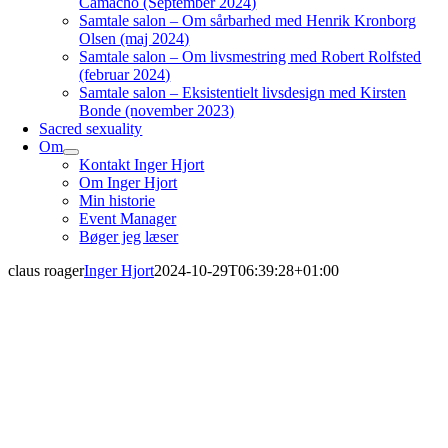
Camacho (September 2024)
Samtale salon – Om sårbarhed med Henrik Kronborg
Olsen (maj 2024)
Samtale salon – Om livsmestring med Robert Rolfsted
(februar 2024)
Samtale salon – Eksistentielt livsdesign med Kirsten
Bonde (november 2023)
Sacred sexuality
Om
Kontakt Inger Hjort
Om Inger Hjort
Min historie
Event Manager
Bøger jeg læser
claus roager
Inger Hjort
2024-10-29T06:39:28+01:00