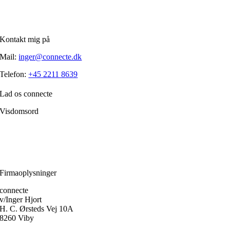
Kontakt mig på
Mail:
inger@connecte.dk
Telefon:
+45 2211 8639
Lad os connecte
Visdomsord
Filosofien er den disciplin, der frem for alle andre handler om, hvordan
et menneske skærper klarheden i forholdet til sig selv.
Ole Fogh Kirkeby
Firmaoplysninger
connecte
v/Inger Hjort
H. C. Ørsteds Vej 10A
8260 Viby