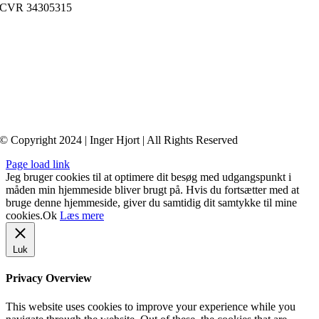
CVR 34305315
Medlem af
FaDP
(Foreningen af Danske Psykoterapeuter)
© Copyright 2024 | Inger Hjort | All Rights Reserved
Page load link
Jeg bruger cookies til at optimere dit besøg med udgangspunkt i
måden min hjemmeside bliver brugt på. Hvis du fortsætter med at
bruge denne hjemmeside, giver du samtidig dit samtykke til mine
cookies.
Ok
Læs mere
Luk
Privacy Overview
This website uses cookies to improve your experience while you