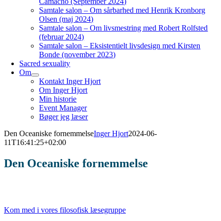
Camacho (September 2024)
Samtale salon – Om sårbarhed med Henrik Kronborg
Olsen (maj 2024)
Samtale salon – Om livsmestring med Robert Rolfsted
(februar 2024)
Samtale salon – Eksistentielt livsdesign med Kirsten
Bonde (november 2023)
Sacred sexuality
Om
Kontakt Inger Hjort
Om Inger Hjort
Min historie
Event Manager
Bøger jeg læser
Den Oceaniske fornemmelse
Inger Hjort
2024-06-
11T16:41:25+02:00
Den Oceaniske fornemmelse
Samskabelse mellem Inger Hjort, connecte & Henrik Kronborg
Olsen, IndsiQt
Kom med i vores filosofisk læsegruppe