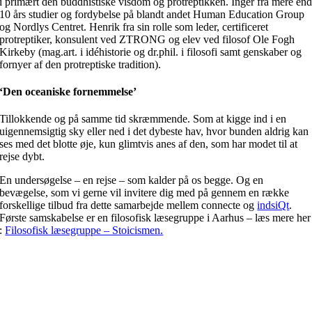
i primært den buddhistiske visdom og protreptikken. Inger fra mere en
10 års studier og fordybelse på blandt andet Human Education Group
og Nordlys Centret. Henrik fra sin rolle som leder, certificeret
protreptiker, konsulent ved ZTRONG og elev ved filosof Ole Fogh
Kirkeby (mag.art. i idéhistorie og dr.phil. i filosofi samt genskaber og
fornyer af den protreptiske tradition).
‘Den oceaniske fornemmelse’
Tillokkende og på samme tid skræmmende. Som at kigge ind i en
uigennemsigtig sky eller ned i det dybeste hav, hvor bunden aldrig kan
ses med det blotte øje, kun glimtvis anes af den, som har modet til at
rejse dybt.
En undersøgelse – en rejse – som kalder på os begge. Og en
bevægelse, som vi gerne vil invitere dig med på gennem en række
forskellige tilbud fra dette samarbejde mellem connecte og
indsiQt
.
Første samskabelse er en filosofisk læsegruppe i Aarhus – læs mere her
:
Filosofisk læsegruppe – Stoicismen.
“Protreptikeren er en “tjener”, der har til opgave at holde et spejl op
foran fokuspersonen, hvori hun kan se sine dæmoner. Men han holder
kun spejlet frem, han ser kun bagsiden, og hvad hun ser, det må hun
selv fortælle ham, eller han må, men stor nænsomhed og bevidsthed
om sine projektioner, lytte det frem af hendes ord. Det eneste spejl, som