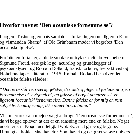
protreptikeren har, er fokuspersonens øjne.”
– Ole Fogh Kirkeby
Hvorfor navnet ‘Den oceaniske fornemmelse’?
I bogen ‘Tusind og en nats samtaler – fortællingen om digteren Rumi
og vismanden Shams’, af Ole Grünbaum møder vi begrebet ‘Den
oceaniske følelse’.
Forfatteren fortæller, at dette smukke udtryk er delt i breve mellem
Sigmund Freud, østrigsk læge, neurolog og grundlægger af
psykoanalysen, og Romain Rolland, fransk forfatter, fredsaktivist og
Nobelmodtager i litteratur i 1915. Romain Rolland beskriver den
oceaniske følelse således:
“Denne består i en særlig følelse, der aldrig plejer at forlade mig, en
fornemmelse af ‘evigheden’, en følelse af noget ubegrænset, en
ligesom ‘oceanisk’ fornemmelse. Denne følelse er for mig en rent
subjektiv kendsgerning, ikke noget trossætning.”
Vi har i vores samarbejde valgt at bruge ‘Den oceaniske fornemmelse’,
da vi begge oplever, at det er en sansning mere end en følelse. Noget
udefinerbart. Noget uendeligt. Dybt. Svært at gribe og begribe.
Umuligt at holde i sine hænder. Som havet og det grænseløse univers.