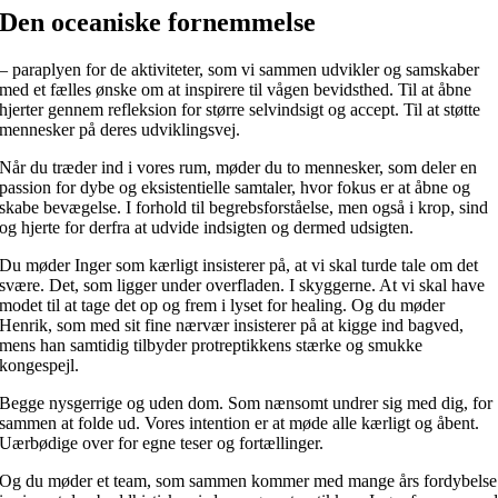
Den oceaniske fornemmelse
– paraplyen for de aktiviteter, som vi sammen udvikler og samskaber
med et fælles ønske om at inspirere til vågen bevidsthed. Til at åbne
hjerter gennem refleksion for større selvindsigt og accept. Til at støtte
mennesker på deres udviklingsvej.
Når du træder ind i vores rum, møder du to mennesker, som deler en
passion for dybe og eksistentielle samtaler, hvor fokus er at åbne og
skabe bevægelse. I forhold til begrebsforståelse, men også i krop, sind
og hjerte for derfra at udvide indsigten og dermed udsigten.
Du møder Inger som kærligt insisterer på, at vi skal turde tale om det
svære. Det, som ligger under overfladen. I skyggerne. At vi skal have
modet til at tage det op og frem i lyset for healing. Og du møder
Henrik, som med sit fine nærvær insisterer på at kigge ind bagved,
mens han samtidig tilbyder protreptikkens stærke og smukke
kongespejl.
Begge nysgerrige og uden dom. Som nænsomt undrer sig med dig, for
sammen at folde ud. Vores intention er at møde alle kærligt og åbent.
Uærbødige over for egne teser og fortællinger.
Og du møder et team, som sammen kommer med mange års fordybelse