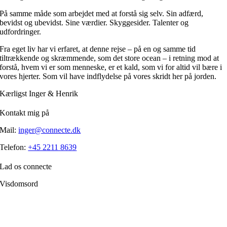
På samme måde som arbejdet med at forstå sig selv. Sin adfærd,
bevidst og ubevidst. Sine værdier. Skyggesider. Talenter og
udfordringer.
Fra eget liv har vi erfaret, at denne rejse – på en og samme tid
tiltrækkende og skræmmende, som det store ocean – i retning mod at
forstå, hvem vi er som menneske, er et kald, som vi for altid vil bære i
vores hjerter. Som vil have indflydelse på vores skridt her på jorden.
Kærligst Inger & Henrik
Kontakt mig på
Mail:
inger@connecte.dk
Telefon:
+45 2211 8639
Lad os connecte
Visdomsord
Filosofien er den disciplin, der frem for alle andre handler om, hvordan
et menneske skærper klarheden i forholdet til sig selv.