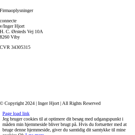
Ole Fogh Kirkeby
Firmaoplysninger
connecte
v/Inger Hjort
H. C. Ørsteds Vej 10A
8260 Viby
CVR 34305315
Medlem af
FaDP
(Foreningen af Danske Psykoterapeuter)
© Copyright 2024 | Inger Hjort | All Rights Reserved
Page load link
Jeg bruger cookies til at optimere dit besøg med udgangspunkt i
måden min hjemmeside bliver brugt på. Hvis du fortsætter med at
bruge denne hjemmeside, giver du samtidig dit samtykke til mine