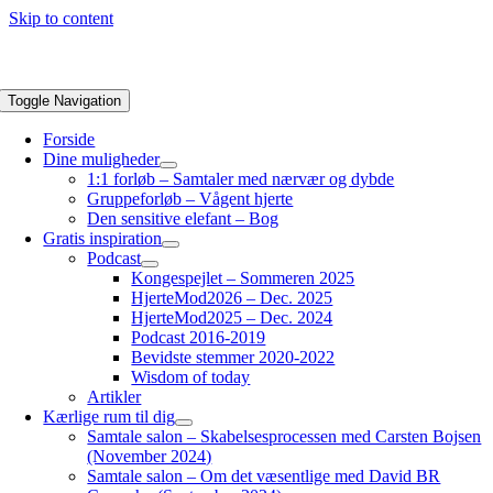
Skip to content
Toggle Navigation
Forside
Dine muligheder
1:1 forløb – Samtaler med nærvær og dybde
Gruppeforløb – Vågent hjerte
Den sensitive elefant – Bog
Gratis inspiration
Podcast
Kongespejlet – Sommeren 2025
HjerteMod2026 – Dec. 2025
HjerteMod2025 – Dec. 2024
Podcast 2016-2019
Bevidste stemmer 2020-2022
Wisdom of today
Artikler
Kærlige rum til dig
Samtale salon – Skabelsesprocessen med Carsten Bojsen
(November 2024)
Samtale salon – Om det væsentlige med David BR